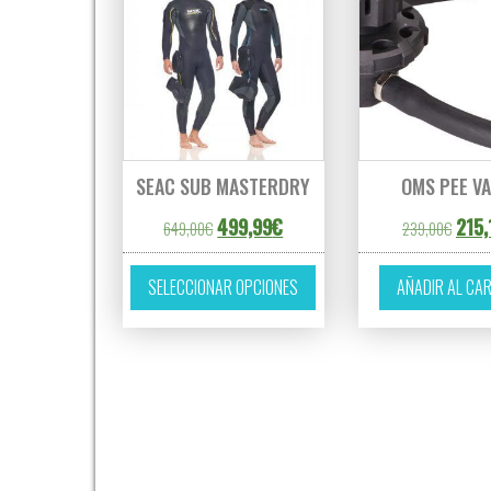
SEAC SUB MASTERDRY
OMS PEE VA
El precio original era: 649,00€.
El precio actual es: 499,99€.
El pr
499,99
€
215,
649,00
€
239,00
€
Este producto tiene múltipl
SELECCIONAR OPCIONES
AÑADIR AL CA