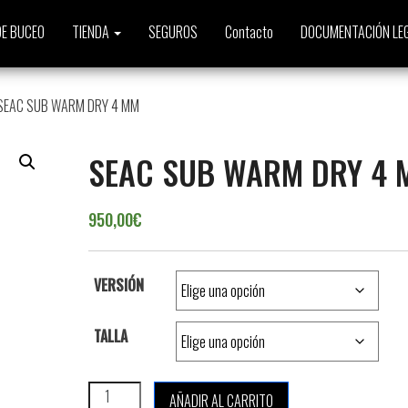
E BUCEO
TIENDA
SEGUROS
Contacto
DOCUMENTACIÓN LE
SEAC SUB WARM DRY 4 MM
SEAC SUB WARM DRY 4 
950,00
€
VERSIÓN
TALLA
SEAC SUB WARM DRY 4 MM cantidad
AÑADIR AL CARRITO