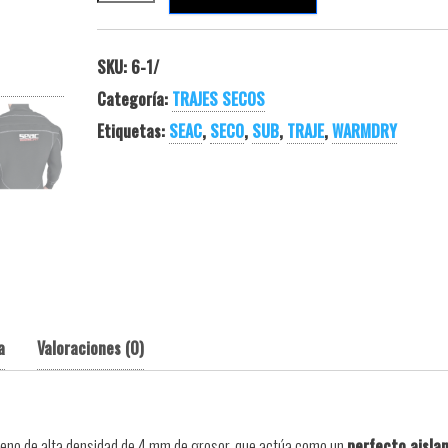
SKU:
6-1/
Categoría:
TRAJES SECOS
Etiquetas:
SEAC
,
SECO
,
SUB
,
TRAJE
,
WARMDRY
a
Valoraciones (0)
reno de alta densidad de 4 mm de grosor, que actúa como un
perfecto aisla