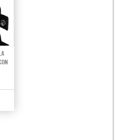
LA
 CON