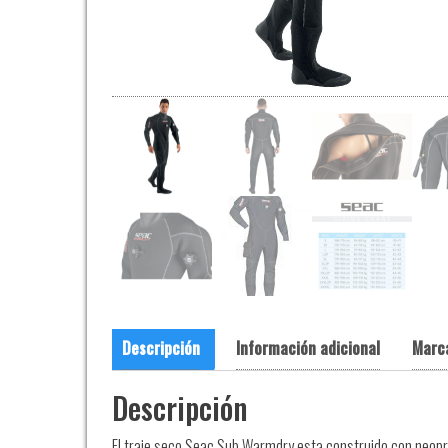
Descripción
Información adicional
Marc
Descripción
El traje seco Seac Sub Warmdry esta construido con neop