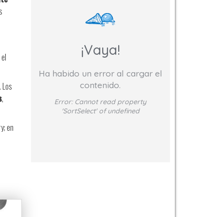
s
¡Vaya!
 el
Ha habido un error al cargar el
contenido.
. Los
s
,
Error:
Cannot read property
'SortSelect' of undefined
y; en