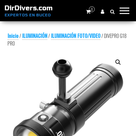
DirDivers.com
0
EXPERTOS EN BUCEO
Inicio
/
ILUMINACIÓN
/
ILUMINACIÓN FOTO/VIDEO
/ DIVEPRO G18
PRO