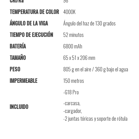
CRI/Ra
98
TEMPERATURA DE COLOR
4000K
ÁNGULO DE LA VIGA
Ángulo del haz de 130 grados
TIEMPO DE EJECUCIÓN
52 minutos
BATERÍA
6800 mAh
TAMAÑO
65 x 51 x 206 mm
PESO
805 g en el aire / 360 g bajo el agua
IMPERMEABLE
150 metros
-G18 Pro
-carcasa,
INCLUIDO
-cargador,
-2 juntas t
óricas y
soporte de rótula