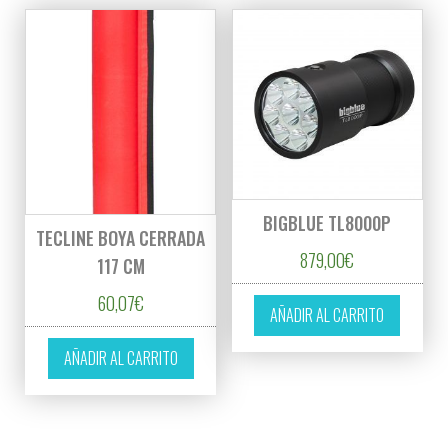
BIGBLUE TL8000P
TECLINE BOYA CERRADA
879,00
€
117 CM
60,07
€
AÑADIR AL CARRITO
AÑADIR AL CARRITO