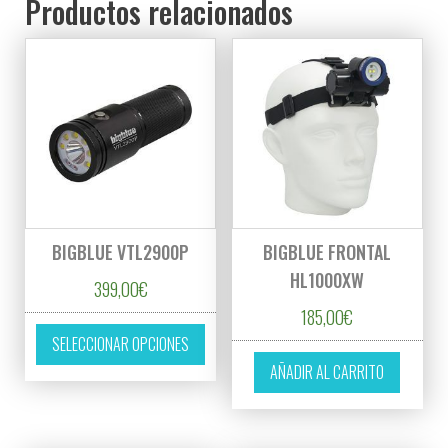
Productos relacionados
BIGBLUE VTL2900P
BIGBLUE FRONTAL
HL1000XW
399,00
€
185,00
€
Este producto tiene múltiples variantes. L
SELECCIONAR OPCIONES
AÑADIR AL CARRITO