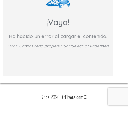
¡Vaya!
Ha habido un error al cargar el contenido.
Error:
Cannot read property 'SortSelect' of undefined
Since 2020 DirDivers.com©
Avisos
Lista
de
valoraciones