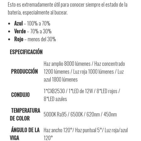
Esto es extremadamente útil para conocer siempre el estado de la
batería, especialmente al bucear.
Azul
– 100% a 70%
Verde
– 70% a 30%
Rojo
– menos del 30%
ESPECIFICACIÓN
Haz amplio 8000 lúmenes / Haz concentrado
PRODUCCIÓN
1200 lúmenes / Luz roja 1000 lúmenes
/
Luz
azul 1800 lúmenes
1*CXB2530 / 1*LED de 12W / 8*LED rojos /
CONDUJO
8*LED azules
TEMPERATURA
5000K Ra95 / 6500K / 620nm / 450nm
DE COLOR
ÁNGULO DE LA
Haz ancho 120°/ Haz puntual 5°/ Luz roja/azul
VIGA
120°