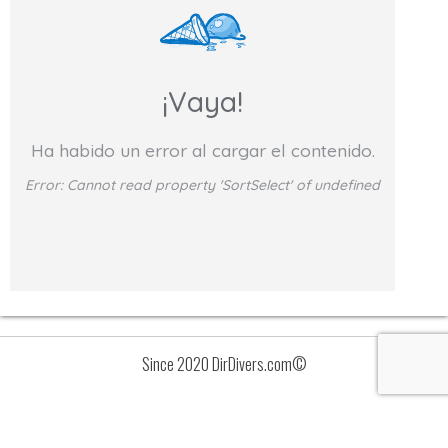
¡Vaya!
Ha habido un error al cargar el contenido.
Error:
Cannot read property 'SortSelect' of undefined
Since 2020 DirDivers.com©
Avisos
Lista
de