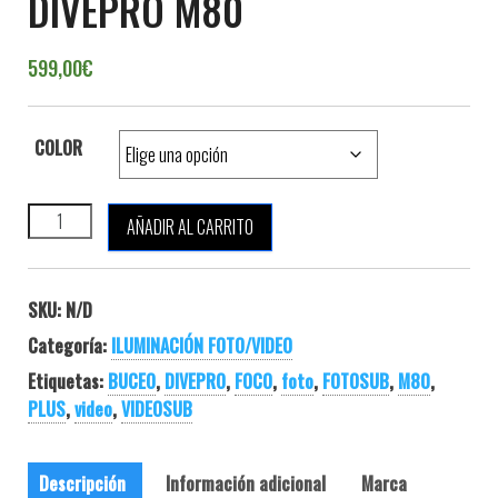
DIVEPRO M80
599,00
€
COLOR
DIVEPRO M80 cantidad
AÑADIR AL CARRITO
SKU:
N/D
Categoría:
ILUMINACIÓN FOTO/VIDEO
Etiquetas:
BUCEO
,
DIVEPRO
,
FOCO
,
foto
,
FOTOSUB
,
M80
,
PLUS
,
video
,
VIDEOSUB
Descripción
Información adicional
Marca