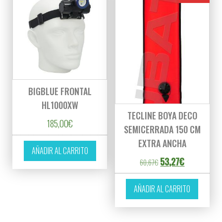
BIGBLUE FRONTAL
HL1000XW
TECLINE BOYA DECO
185,00
€
SEMICERRADA 150 CM
EXTRA ANCHA
AÑADIR AL CARRITO
El precio original er
El precio act
53,27
€
60,67
€
AÑADIR AL CARRITO