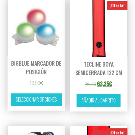
¡Oferta!
BIGBLUE MARCADOR DE
TECLINE BOYA
POSICIÓN
SEMICERRADA 122 CM
10,90
€
El precio original era
El precio act
63,35
€
72,15
€
Este producto tiene múltiples variantes. L
SELECCIONAR OPCIONES
AÑADIR AL CARRITO
¡Oferta!