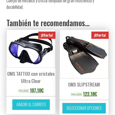
Cuerpo de metálico y cristal templado de gran resistencia y
durabilidad.
También te recomendamos…
¡Oferta!
¡Oferta!
OMS TATTOO con cristales
Ultra Clear
OMS SLIPSTREAM
El precio original era: 119,00€.
El precio actual es: 107,10€.
107,10
€
119,00
€
El precio original er
El precio ac
122,18
€
149,00
€
Este p
AÑADIR AL CARRITO
SELECCIONAR OPCIONES