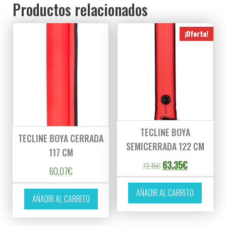
Productos relacionados
¡Oferta!
TECLINE BOYA
TECLINE BOYA CERRADA
SEMICERRADA 122 CM
117 CM
El precio original era
El precio act
63,35
€
72,15
€
60,07
€
AÑADIR AL CARRITO
AÑADIR AL CARRITO