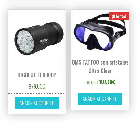
¡Oferta!
OMS TATTOO con cristales
Ultra Clear
BIGBLUE TL8000P
El precio original era
El precio ac
107,10
€
119,00
€
879,00
€
AÑADIR AL CARRITO
AÑADIR AL CARRITO