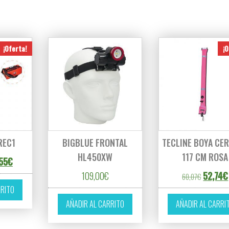
¡Oferta!
¡O
REC1
BIGBLUE FRONTAL
TECLINE BOYA CE
HL450XW
117 CM ROSA
cio original era: 265,05€.
El precio actual es: 238,55€.
55
€
El preci
109,00
€
52,74
€
60,07
€
RRITO
AÑADIR AL CARRITO
AÑADIR AL CARRI