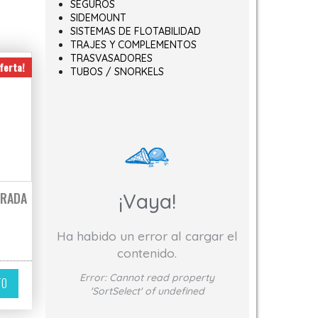
SEGUROS
SIDEMOUNT
SISTEMAS DE FLOTABILIDAD
TRAJES Y COMPLEMENTOS
TRASVASADORES
ferta!
TUBOS / SNORKELS
¡Vaya!
RRADA
Ha habido un error al cargar el
o original era: 60,07€.
El precio actual es: 52,74€.
contenido.
Error:
Cannot read property
TO
'SortSelect' of undefined