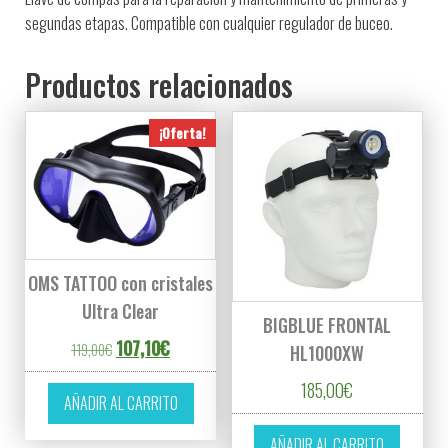
segundas etapas. Compatible con cualquier regulador de buceo.
Productos relacionados
¡Oferta!
OMS TATTOO con cristales
Ultra Clear
BIGBLUE FRONTAL
El precio original era: 119,00€.
El precio actual es: 107,10€.
107,10
€
119,00
€
HL1000XW
185,00
€
AÑADIR AL CARRITO
AÑADIR AL CARRITO