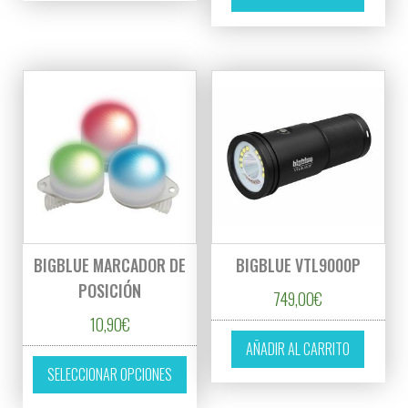
BIGBLUE MARCADOR DE
BIGBLUE VTL9000P
POSICIÓN
749,00
€
10,90
€
AÑADIR AL CARRITO
Este producto tiene múltiples variantes. L
SELECCIONAR OPCIONES