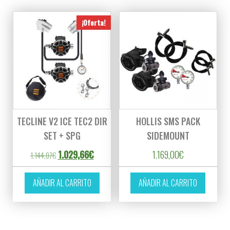
¡Oferta!
TECLINE V2 ICE TEC2 DIR
HOLLIS SMS PACK
SET + SPG
SIDEMOUNT
El precio original era: 1.144,07€.
El precio actual es: 1.029,66€.
1.029,66
€
1.169,00
€
1.144,07
€
AÑADIR AL CARRITO
AÑADIR AL CARRITO