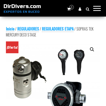
DirDivers.com
0
EXPERTOS EN BUCEO
Inicio
/
REGULADORES
/
REGULADORES ETAPA
/ SOPRAS TEK
MERCURY DECO STAGE
¡Oferta!