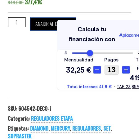
El precio original era: 444,00€.
El precio actual es: 377,41€.
377,41
€
444,00
€
SOPRAS TEK MERCURY DECO STAGE cantidad
AÑADIR AL CARRITO
SKU:
604542-DECO-1
Categoría:
REGULADORES ETAPA
Etiquetas:
DIAMOND
,
MERCURY
,
REGULADORES
,
SET
,
SOPRASTEK