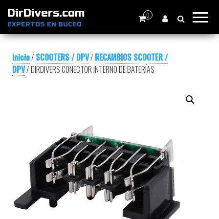
DirDivers.com
0
EXPERTOS EN BUCEO
Inicio
/
SCOOTERS / DPV
/
RECAMBIOS SCOOTER /
DPV
/ DIRDIVERS CONECTOR INTERNO DE BATERÍAS