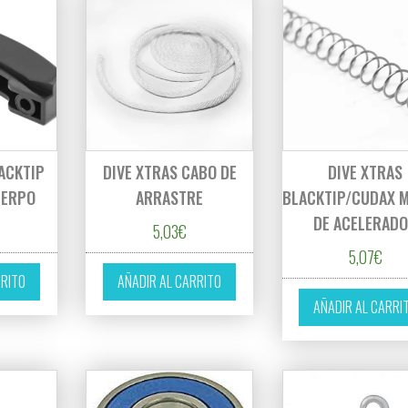
ACKTIP
DIVE XTRAS CABO DE
DIVE XTRAS
UERPO
ARRASTRE
BLACKTIP/CUDAX 
DE ACELERAD
5,03
€
5,07
€
RRITO
AÑADIR AL CARRITO
AÑADIR AL CARRI