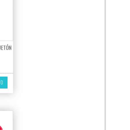
UETÓN
E
TO