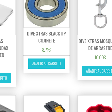
DIVE XTRAS BLACKTIP
COJINETE
AS
DIVE XTRAS MOSQ
UDAX
DE ARRASTR
8,71
€
LED
10,00
€
AÑADIR AL CARRITO
AÑADIR AL CARRI
RRITO