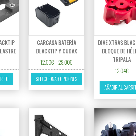
ACKTIP
CARCASA BATERÍA
DIVE XTRAS BLAC
 LASTRE
BLACKTIP Y CUDAX
BLOQUE DE HÉL
TRIPALA
Rango de precios: desde 12,00€ 
12,00
€
-
29,00
€
12,04
€
Este producto tiene múltiples 
RRITO
SELECCIONAR OPCIONES
AÑADIR AL CARRI