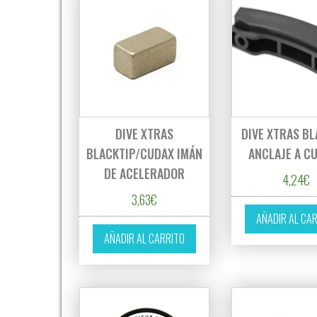
DIVE XTRAS
DIVE XTRAS BL
BLACKTIP/CUDAX IMÁN
ANCLAJE A C
DE ACELERADOR
4,24
€
3,63
€
AÑADIR AL CA
AÑADIR AL CARRITO