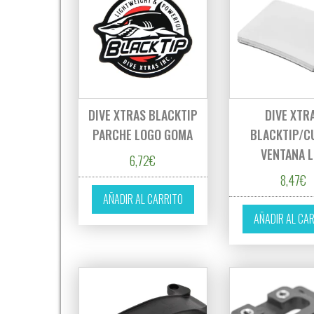
DIVE XTRAS BLACKTIP
DIVE XTR
PARCHE LOGO GOMA
BLACKTIP/C
VENTANA 
6,72
€
8,47
€
AÑADIR AL CARRITO
AÑADIR AL CA