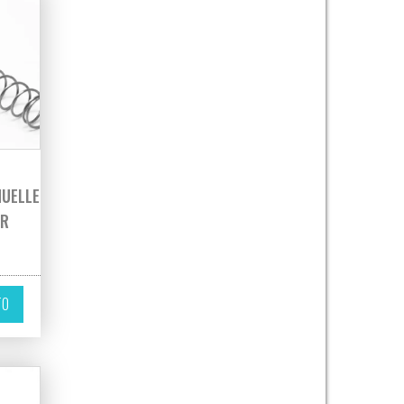
MUELLE
OR
TO