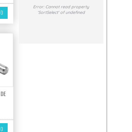
Error:
Cannot read property
TO
'SortSelect' of undefined
 DE
TO