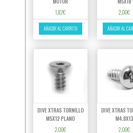
MOTOR
M5X18
1,82
€
2,00
€
AÑADIR AL CARRITO
AÑADIR AL CA
DIVE XTRAS TORNILLO
DIVE XTRAS TO
M5X12 PLANO
M4.8X1
2,00
€
2,00
€