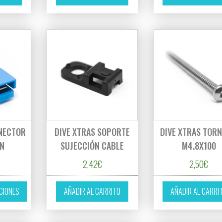
ONECTOR
DIVE XTRAS SOPORTE
DIVE XTRAS TORN
N
SUJECCIÓN CABLE
M4.8X100
2,42
€
2,50
€
Este producto tiene múltiples variantes. Las opciones se pueden eleg
CIONES
AÑADIR AL CARRITO
AÑADIR AL CARRI