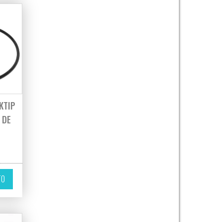
KTIP
 DE
TO