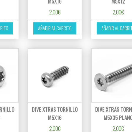
M5X16
M5X12
2,00
€
2,00
€
RRITO
AÑADIR AL CARRITO
AÑADIR AL CARRI
RNILLO
DIVE XTRAS TORNILLO
DIVE XTRAS TORN
3
M5X16
M5X35 PLAN
2,00
€
2,00
€