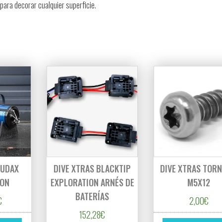
ara decorar cualquier superficie.
CUDAX
DIVE XTRAS BLACKTIP
DIVE XTRAS TORN
ION
EXPLORATION ARNÉS DE
M5X12
BATERÍAS
€ hasta 69,90€
€
2,00
€
152,28
€
es variantes. Las opciones se pueden elegir en la página de producto