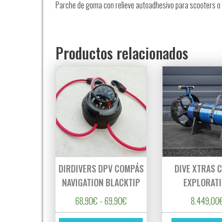
Parche de goma con relieve autoadhesivo para scooters o p
Productos relacionados
DIRDIVERS DPV COMPÁS
DIVE XTRAS 
NAVIGATION BLACKTIP
EXPLORAT
Rango de precios: desde 68,90
68,90
€
-
69,90
€
8.449,00
Este producto tiene múltipl