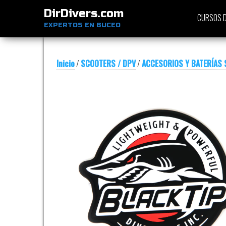
DirDivers.com
CURSOS D
EXPERTOS EN BUCEO
Inicio
/
SCOOTERS / DPV
/
ACCESORIOS Y BATERÍAS 