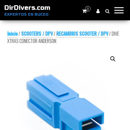
DirDivers.com
0
EXPERTOS EN BUCEO
Inicio
/
SCOOTERS / DPV
/
RECAMBIOS SCOOTER / DPV
/ DIVE
XTRAS CONECTOR ANDERSON