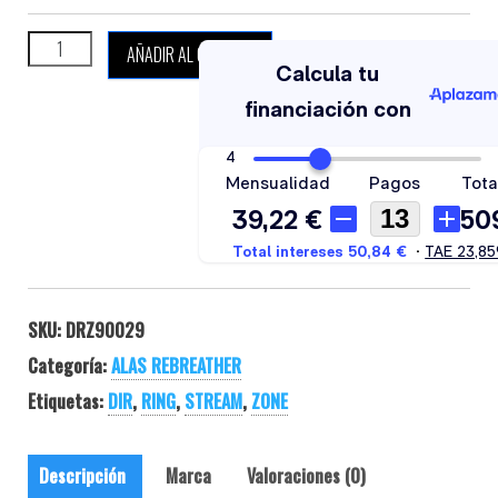
DIRZONE STREAM RING CCR 20 cantidad
AÑADIR AL CARRITO
SKU:
DRZ90029
Categoría:
ALAS REBREATHER
Etiquetas:
DIR
,
RING
,
STREAM
,
ZONE
Descripción
Marca
Valoraciones (0)