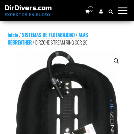
DirDivers.com
0
EXPERTOS EN BUCEO
Inicio
/
SISTEMAS DE FLOTABILIDAD
/
ALAS
REBREATHER
/ DIRZONE STREAM RING CCR 20