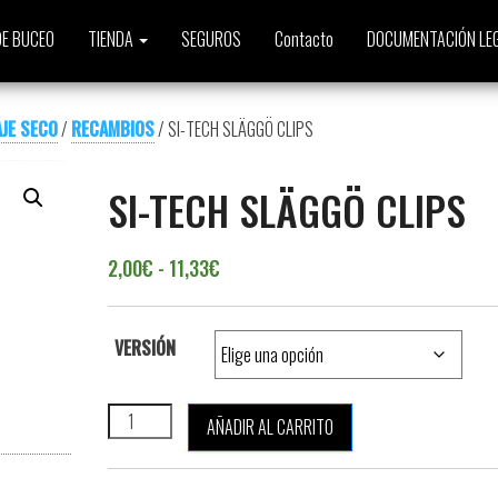
E BUCEO
TIENDA
SEGUROS
Contacto
DOCUMENTACIÓN LE
JE SECO
/
RECAMBIOS
/ SI-TECH SLÄGGÖ CLIPS
SI-TECH SLÄGGÖ CLIPS
Rango de precios: desde 2,00€ has
2,00
€
-
11,33
€
VERSIÓN
SI-TECH SLÄGGÖ CLIPS cantidad
AÑADIR AL CARRITO