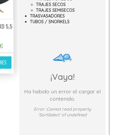
TRAJES SECOS
TRAJES SEMISECOS
TRASVASADORES
TUBOS / SNORKELS
RD 5,5
Rango de precios: desde 95,00€ hasta 100,00€
0
€
ir en la página de producto
Este producto tiene múltiples variantes. Las opciones se pueden elegir 
ONES
¡Vaya!
Ha habido un error al cargar el
contenido.
Error:
Cannot read property
'SortSelect' of undefined