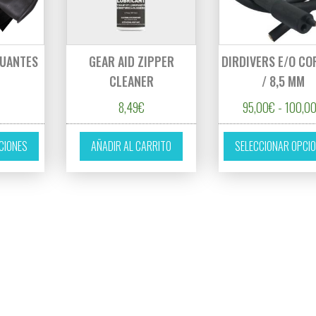
GUANTES
GEAR AID ZIPPER
DIRDIVERS E/O CO
CLEANER
/ 8,5 MM
8,49
€
95,00
€
-
100,0
Este producto tiene múltiples variantes. Las opciones se pueden eleg
CIONES
AÑADIR AL CARRITO
SELECCIONAR OPCI