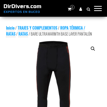
DirDivers.com
0
EXPERTOS EN BUCEO
Inicio
/
TRAJES Y COMPLEMENTOS
/
ROPA TÉRMICA /
RATAS
/
RATAS
/ BARE ULTRAWARMTH BASE LAYER PANTALÓN