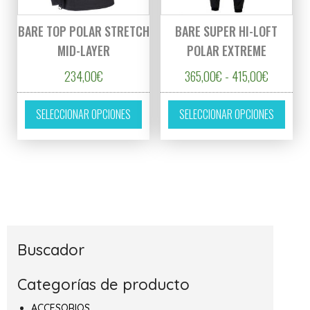
BARE TOP POLAR STRETCH
BARE SUPER HI-LOFT
MID-LAYER
POLAR EXTREME
Rango de 
234,00
€
365,00
€
-
415,00
€
Este producto tiene múltiples variantes. L
Este p
SELECCIONAR OPCIONES
SELECCIONAR OPCIONES
Buscador
Categorías de producto
ACCESORIOS