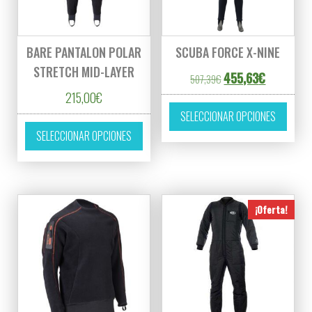
BARE PANTALON POLAR
SCUBA FORCE X-NINE
STRETCH MID-LAYER
El precio original era
El precio a
455,63
€
507,39
€
215,00
€
Este p
SELECCIONAR OPCIONES
Este producto tiene múltiples variantes. L
SELECCIONAR OPCIONES
¡Oferta!