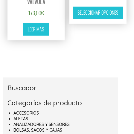
VÁLVULA
Este p
173,00
€
SELECCIONAR OPCIONES
LEER MÁS
Buscador
Categorías de producto
ACCESORIOS
ALETAS
ANALIZADORES Y SENSORES
BOLSAS, SACOS Y CAJAS