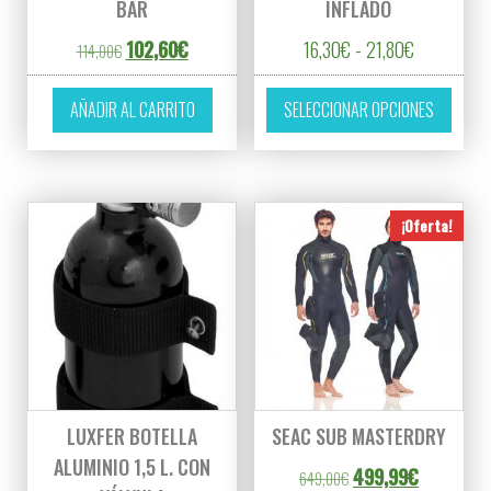
BAR
INFLADO
El precio original era: 114,00€.
El precio actual es: 102,60€.
Rango de p
102,60
€
16,30
€
-
21,80
€
114,00
€
Este p
AÑADIR AL CARRITO
SELECCIONAR OPCIONES
¡Oferta!
LUXFER BOTELLA
SEAC SUB MASTERDRY
ALUMINIO 1,5 L. CON
El precio original er
El precio a
499,99
€
649,00
€