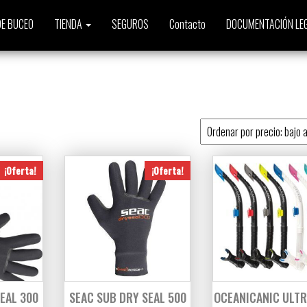
E BUCEO
TIENDA
SEGUROS
Contacto
DOCUMENTACIÓN LE
to
¡Oferta!
¡Oferta!
EAL 300
SEAC SUB DRY SEAL 500
OCEANICANIC ULTR