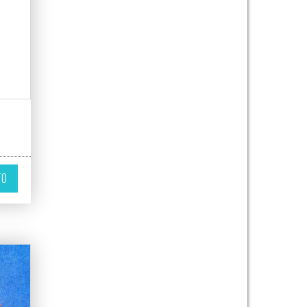
ir en la página de producto
variantes. Las opciones se pueden elegir en la página de producto
TO