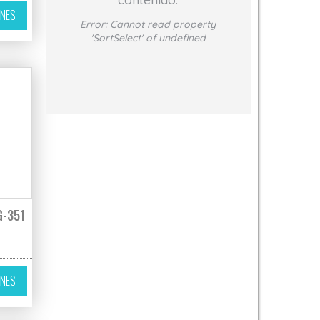
Este producto tiene múltiples variantes. Las opciones se pueden elegir 
ONES
Error:
Cannot read property
'SortSelect' of undefined
G-351
ir en la página de producto
variantes. Las opciones se pueden elegir en la página de producto
Este producto tiene múltiples variantes. Las opciones se pueden elegir 
ONES