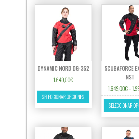
DYNAMIC NORD DG-352
SCUBAFORCE E
NST
1.649,00
€
1.649,00
€
-
1.9
Este producto tiene múltipl
SELECCIONAR OPCIONES
SELECCIONAR OP