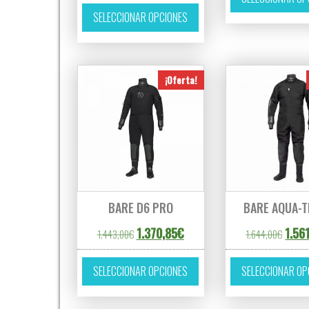
Este producto tiene múltipl
SELECCIONAR OPCIONES
¡Oferta!
BARE D6 PRO
BARE AQUA-T
El precio original era: 1.443,00€.
El precio actual es: 1.370,85€.
El pre
1.370,85
€
1.56
1.443,00
€
1.644,00
€
Este producto tiene múltipl
SELECCIONAR OPCIONES
SELECCIONAR OP