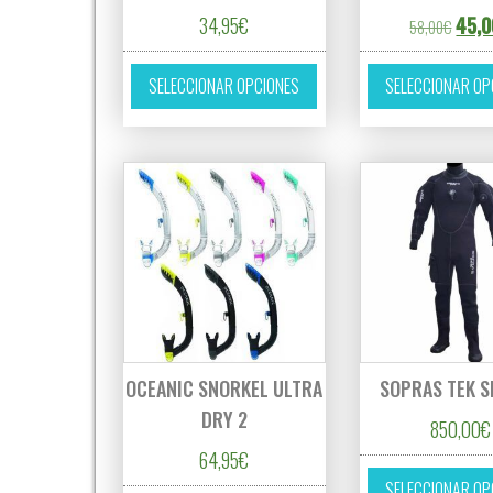
El pre
34,95
€
45,0
58,00
€
Este producto tiene múltipl
SELECCIONAR OPCIONES
SELECCIONAR OP
OCEANIC SNORKEL ULTRA
SOPRAS TEK S
DRY 2
850,00
€
64,95
€
SELECCIONAR OP