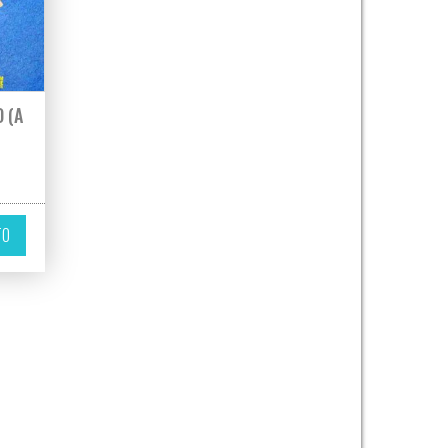
 (A
TO