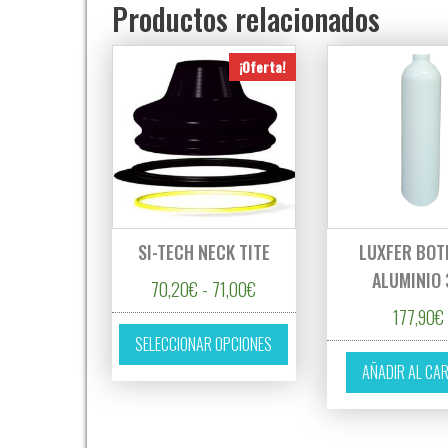
Productos relacionados
¡Oferta!
SI-TECH NECK TITE
LUXFER BOT
ALUMINIO 
Rango de precios: desde 70,20
70,20
€
-
71,00
€
177,90
€
Este producto tiene múltipl
SELECCIONAR OPCIONES
AÑADIR AL CA