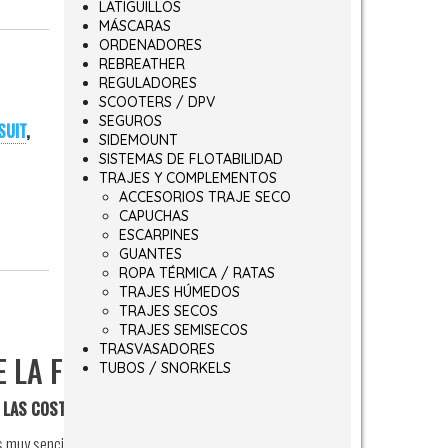
LATIGUILLOS
MÁSCARAS
ORDENADORES
REBREATHER
REGULADORES
SCOOTERS / DPV
SEGUROS
SUIT
,
SIDEMOUNT
SISTEMAS DE FLOTABILIDAD
TRAJES Y COMPLEMENTOS
ACCESORIOS TRAJE SECO
CAPUCHAS
ESCARPINES
GUANTES
ROPA TÉRMICA / RATAS
TRAJES HÚMEDOS
TRAJES SECOS
TRAJES SEMISECOS
TRASVASADORES
 LA FUERZA DE BUCEO NST
TUBOS / SNORKELS
 LAS COSTURAS MARCAN LA DIFERENCIA
s muy sencillo. Todo está en el proceso de producción. A