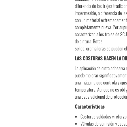
diferencia de los trajes tradici
impermeable, a diferencia de la
con un material extremadamente
completamente nueva. Por supue
caracterizan a los trajes de SC
de cintura. Botas,
sellos, cremalleras se pueden e
LAS COSTURAS HACEN LA DI
La aplicación de cinta adhesiva 
puede mejorar significativament
una máquina que controla y aju
temperatura. Aunque no es obliga
una capa adicional de protecció
Características
Costuras soldadas y reforz
Válvulas de admisión y esca