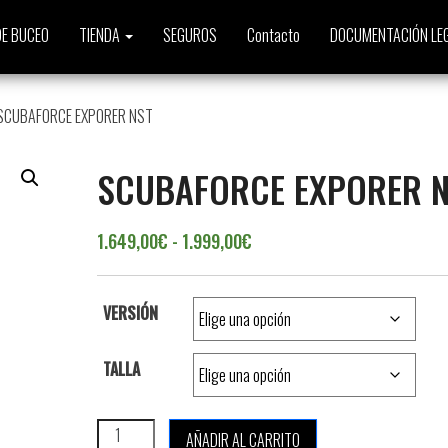
E BUCEO
TIENDA
SEGUROS
Contacto
DOCUMENTACIÓN LE
SCUBAFORCE EXPORER NST
SCUBAFORCE EXPORER 
Rango de precios: desde 1.
1.649,00
€
-
1.999,00
€
VERSIÓN
TALLA
SCUBAFORCE EXPORER NST cantidad
AÑADIR AL CARRITO