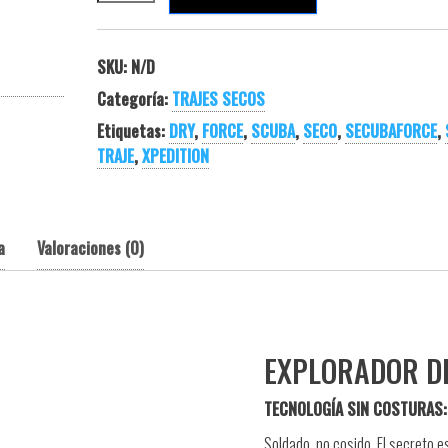
SKU:
N/D
Categoría:
TRAJES SECOS
Etiquetas:
DRY
,
FORCE
,
SCUBA
,
SECO
,
SECUBAFORCE
,
TRAJE
,
XPEDITION
a
Valoraciones (0)
EXPLORADOR DE
TECNOLOGÍA SIN COSTURAS:
Soldado, no cosido. El secreto e