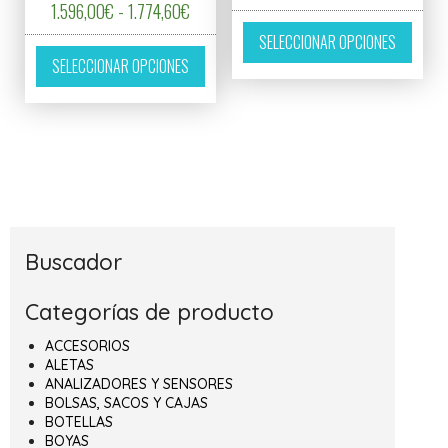
Rango de precios: desde 1.596,00€ hasta 
1.596,00
€
-
1.774,60
€
con
Este p
5.00
SELECCIONAR OPCIONES
de 5
Este producto tiene múltiples variantes. L
SELECCIONAR OPCIONES
Buscador
Categorías de producto
ACCESORIOS
ALETAS
ANALIZADORES Y SENSORES
BOLSAS, SACOS Y CAJAS
BOTELLAS
BOYAS