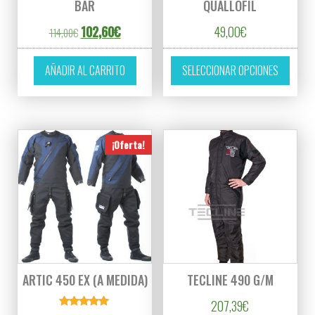
BAR
QUALLOFIL
El precio original era: 114,00€.
El precio actual es: 102,60€.
102,60
€
49,00
€
114,00
€
Este p
AÑADIR AL CARRITO
SELECCIONAR OPCIONES
¡Oferta!
ARTIC 450 EX (A MEDIDA)
TECLINE 490 G/M
207,39
€
Valorado