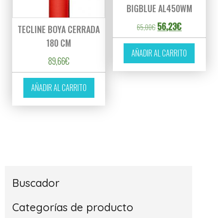
BIGBLUE AL450WM
El precio original er
El precio ac
56,23
€
65,00
€
TECLINE BOYA CERRADA
180 CM
AÑADIR AL CARRITO
89,66
€
AÑADIR AL CARRITO
Buscador
Categorías de producto