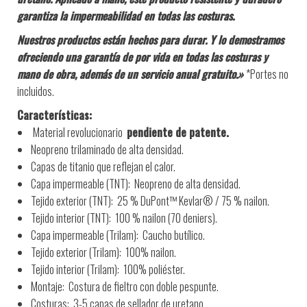
garantiza la impermeabilidad en todas las costuras.
Nuestros productos están hechos para durar. Y lo demostramos
ofreciendo una garantía de por vida en todas las costuras y
mano de obra, además de un servicio anual gratuito.»
*Portes no
incluidos.
Características:
Material revolucionario
pendiente de patente.
Neopreno trilaminado de alta densidad.
Capas de titanio que reflejan el calor.
Capa impermeable (TNT):
Neopreno de alta densidad.
Tejido exterior (TNT):
25 % DuPont™ Kevlar® / 75 % nailon.
Tejido interior (TNT):
100 % nailon (70 deniers).
Capa impermeable (Trilam):
Caucho butílico.
Tejido exterior (Trilam):
100% nailon.
Tejido interior (Trilam):
100% poliéster.
Montaje:
Costura de fieltro con doble pespunte.
Costuras:
3-5 capas de sellador de uretano.