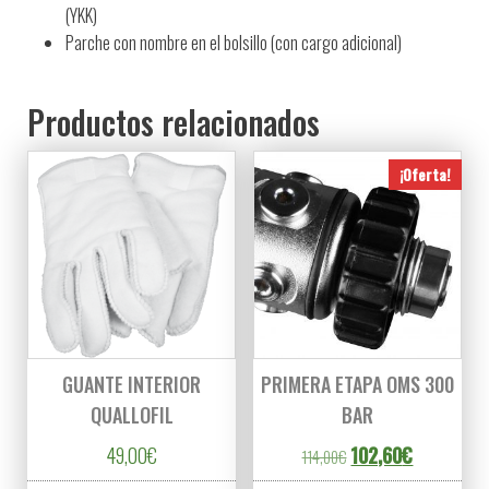
(YKK)
Parche con nombre en el bolsillo (con cargo adicional)
Productos relacionados
¡Oferta!
GUANTE INTERIOR
PRIMERA ETAPA OMS 300
QUALLOFIL
BAR
El precio original era
El precio a
49,00
€
102,60
€
114,00
€