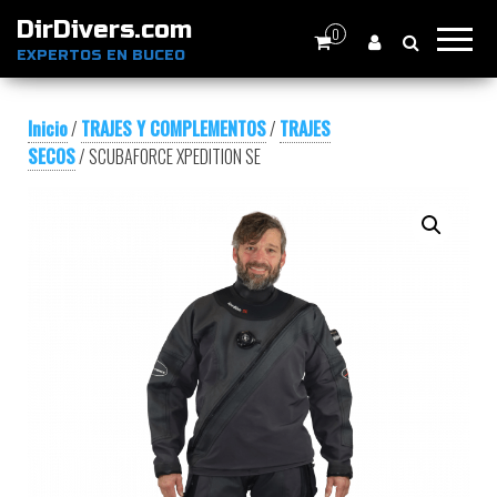
DirDivers.com
0
EXPERTOS EN BUCEO
Inicio
/
TRAJES Y COMPLEMENTOS
/
TRAJES
SECOS
/ SCUBAFORCE XPEDITION SE