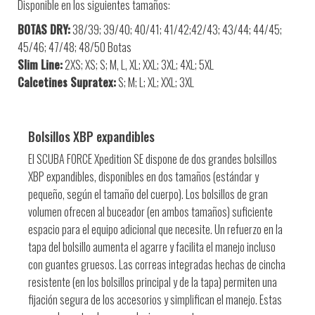
Disponible en los siguientes tamaños:
BOTAS DRY:
38/39; 39/40; 40/41; 41/42;42/43; 43/44; 44/45;
45/46; 47/48; 48/50 Botas
Slim Line:
2XS; XS; S; M, L, XL; XXL; 3XL; 4XL; 5XL
Calcetines Supratex:
S; M; L; XL; XXL; 3XL
Bolsillos XBP expandibles
El SCUBA FORCE Xpedition SE dispone de dos grandes bolsillos
XBP expandibles, disponibles en dos tamaños (estándar y
pequeño, según el tamaño del cuerpo). Los bolsillos de gran
volumen ofrecen al buceador (en ambos tamaños) suficiente
espacio para el equipo adicional que necesite. Un refuerzo en la
tapa del bolsillo aumenta el agarre y facilita el manejo incluso
con guantes gruesos. Las correas integradas hechas de cincha
resistente (en los bolsillos principal y de la tapa) permiten una
fijación segura de los accesorios y simplifican el manejo. Estas