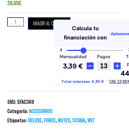
39,65
€
SCUBAFORCE WET NOTES DELUXE cantidad
AÑADIR AL CARRITO
SKU:
SFAC369
Categoría:
ACCESORIOS
Etiquetas:
DELUXE
,
FORCE
,
NOTES
,
SCUBA
,
WET