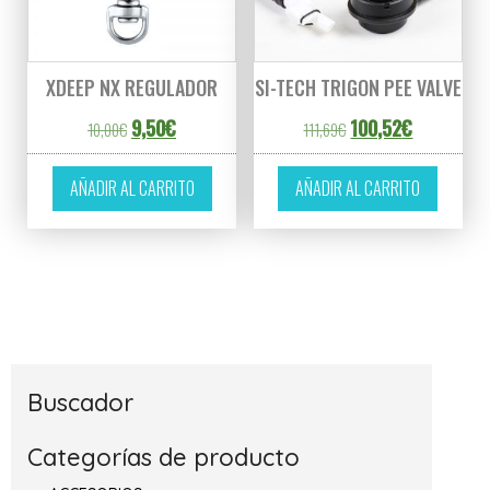
XDEEP NX REGULADOR
SI-TECH TRIGON PEE VALVE
El precio original era: 10,00€.
El precio actual es: 9,50€.
El precio original era:
El precio ac
9,50
€
100,52
€
10,00
€
111,69
€
AÑADIR AL CARRITO
AÑADIR AL CARRITO
Buscador
Categorías de producto