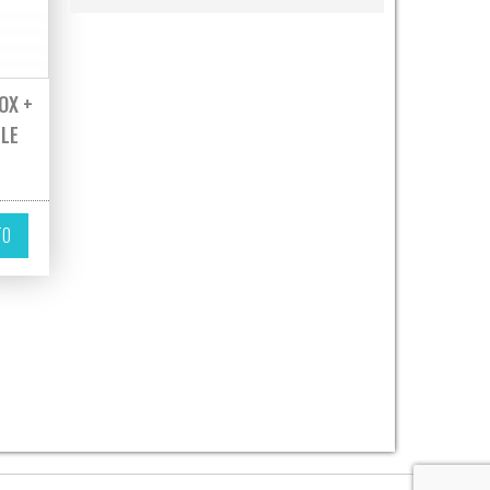
OX +
BLE
TO