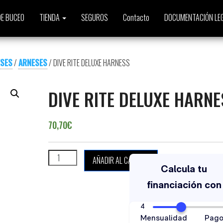
E BUCEO
TIENDA
SEGUROS
Contacto
DOCUMENTACIÓN LE
ESES
/
ARNESES
/ DIVE RITE DELUXE HARNESS
DIVE RITE DELUXE HARNE
70,70
€
DIVE RITE DELUXE HARNESS cantidad
AÑADIR AL CARRITO