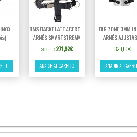
INOX +
OMS BACKPLATE ACERO +
DIR ZONE 3MM IN
ia)
ARNÉS SMARTSTREAM
ARNÉS AJUSTA
El precio original era: 309,00€.
El precio actual es: 271,92€.
271,92
€
329,00
€
309,00
€
RRITO
AÑADIR AL CARRITO
AÑADIR AL CARRI
es variantes. Las opciones se pueden elegir en la página de producto