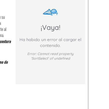
e su
a
¡Vaya!
te al
na.
Ha habido un error al cargar el
costura
contenido.
Error:
Cannot read property
'SortSelect' of undefined
no de