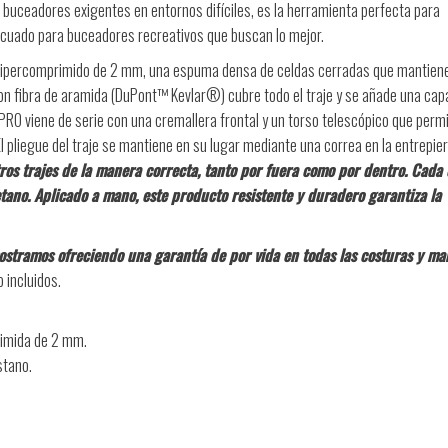
buceadores exigentes en entornos difíciles, es la herramienta perfecta para
ecuado para buceadores recreativos que buscan lo mejor.
 hipercomprimido de 2 mm, una espuma densa de celdas cerradas que mantien
con fibra de aramida (DuPont™ Kevlar®) cubre todo el traje y se añade una cap
 PRO viene de serie con una cremallera frontal y un torso telescópico que permi
l pliegue del traje se mantiene en su lugar mediante una correa en la entrepier
os trajes de la manera correcta, tanto por fuera como por dentro. Cada 
tano. Aplicado a mano, este producto resistente y duradero garantiza la
ostramos ofreciendo una garantía de por vida en todas las costuras y ma
 incluidos.
imida de 2 mm.
stano.