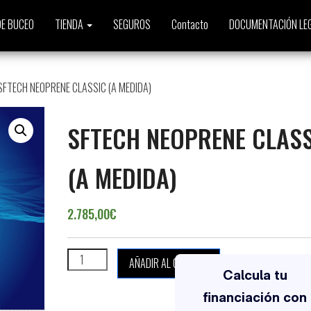
E BUCEO
TIENDA
SEGUROS
Contacto
DOCUMENTACIÓN LE
SFTECH NEOPRENE CLASSIC (A MEDIDA)
SFTECH NEOPRENE CLAS
(A MEDIDA)
2.785,00
€
SFTECH NEOPRENE CLASSIC (A MEDIDA) cantidad
AÑADIR AL CARRITO