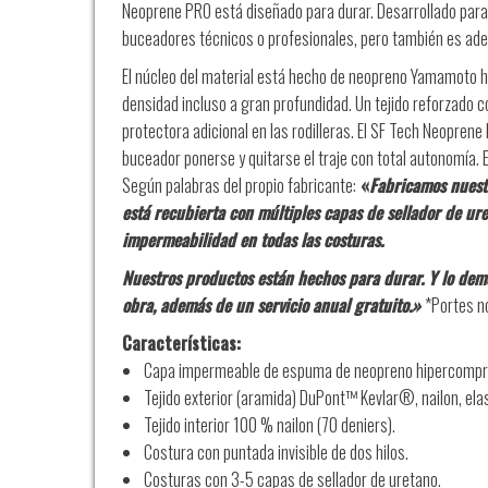
Neoprene PRO está diseñado para durar. Desarrollado para 
buceadores técnicos o profesionales, pero también es ad
El núcleo del material está hecho de neopreno Yamamoto
densidad incluso a gran profundidad. Un tejido reforzado 
protectora adicional en las rodilleras. El SF Tech Neoprene
buceador ponerse y quitarse el traje con total autonomía. E
Según palabras del propio fabricante:
«
Fabricamos nuestr
está recubierta con múltiples capas de sellador de ure
impermeabilidad en todas las costuras.
Nuestros productos están hechos para durar. Y lo dem
obra, además de un servicio anual gratuito.»
*Portes no
Características:
Capa impermeable de
espuma de neopreno hipercompr
Tejido exterior (aramida)
DuPont™ Kevlar®, nailon, ela
Tejido interior
100 % nailon (70 deniers).
Costura con
puntada invisible de dos hilos.
Costuras con
3-5 capas de sellador de uretano.