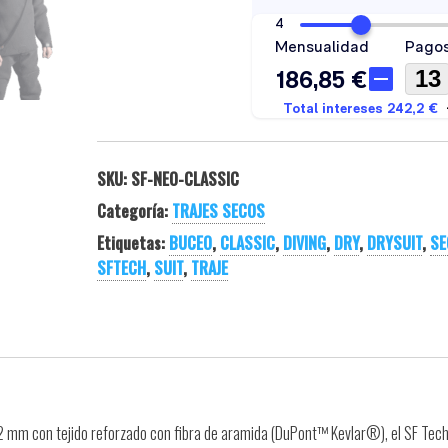
SKU:
SF-NEO-CLASSIC
Categoría:
TRAJES SECOS
Etiquetas:
BUCEO
,
CLASSIC
,
DIVING
,
DRY
,
DRYSUIT
,
SE
SFTECH
,
SUIT
,
TRAJE
 mm con tejido reforzado con fibra de aramida (DuPont™ Kevlar®), el SF Tec