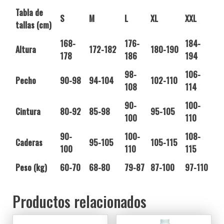
Tabla de
S
M
L
XL
XXL
tallas (cm)
168-
176-
184-
Altura
172-182
180-190
178
186
194
98-
106-
Pecho
90-98
94-104
102-110
108
114
90-
100-
Cintura
80-92
85-98
95-105
100
110
90-
100-
108-
Caderas
95-105
105-115
100
110
115
Peso (kg)
60-70
68-80
79-87
87-100
97-110
Productos relacionados