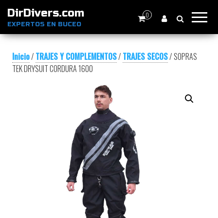
DirDivers.com
0
EXPERTOS EN BUCEO
Inicio
/
TRAJES Y COMPLEMENTOS
/
TRAJES SECOS
/ SOPRAS
TEK DRYSUIT CORDURA 1600