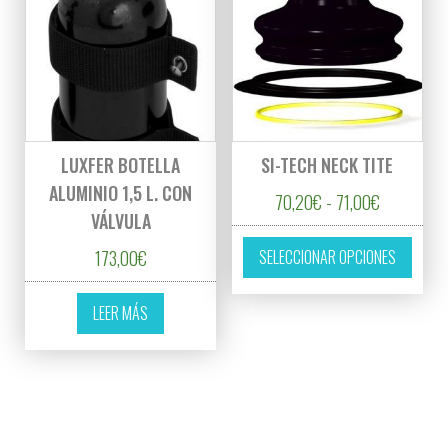
LUXFER BOTELLA
SI-TECH NECK TITE
ALUMINIO 1,5 L. CON
Rango de p
70,20
€
-
71,00
€
VÁLVULA
Este p
173,00
€
SELECCIONAR OPCIONES
LEER MÁS