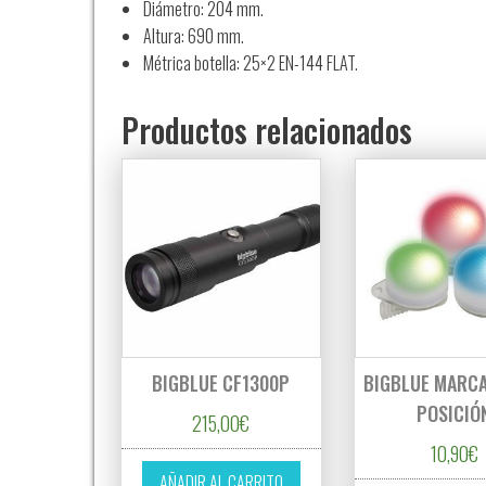
Diámetro: 204 mm.
Altura: 690 mm.
Métrica botella: 25×2 EN-144 FLAT.
Productos relacionados
BIGBLUE CF1300P
BIGBLUE MARC
POSICIÓ
215,00
€
10,90
€
AÑADIR AL CARRITO