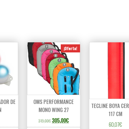
¡Oferta!
ADOR DE
OMS PERFORMANCE
TECLINE BOYA CE
N
MONO WING 27
117 CM
El precio original era: 319,00€.
El precio actual es: 305,00€.
305,00
€
319,00
€
60,07
€