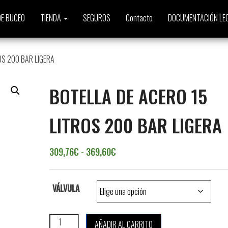
E BUCEO
TIENDA
SEGUROS
Contacto
DOCUMENTACIÓN LE
OS 200 BAR LIGERA
BOTELLA DE ACERO 15
LITROS 200 BAR LIGERA
Rango de precios: desde 309,7
309,76
€
-
369,60
€
VÁLVULA
BOTELLA DE ACERO 15 LITROS 200 BAR LIGERA cantid
AÑADIR AL CARRITO