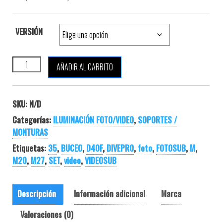
VERSIÓN
DIVEPRO M SERIES + Z18B SET cantidad
AÑADIR AL CARRITO
SKU:
N/D
Categorías:
ILUMINACIÓN FOTO/VIDEO
,
SOPORTES /
MONTURAS
Etiquetas:
35
,
BUCEO
,
D40F
,
DIVEPRO
,
foto
,
FOTOSUB
,
M
,
M20
,
M27
,
SET
,
video
,
VIDEOSUB
Descripción
Información adicional
Marca
Valoraciones (0)