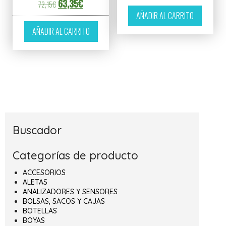
El precio original era: 72,15€.
El precio actual es: 63,35€.
63,35
€
72,15
€
AÑADIR AL CARRITO
AÑADIR AL CARRITO
Buscador
Categorías de producto
ACCESORIOS
ALETAS
ANALIZADORES Y SENSORES
BOLSAS, SACOS Y CAJAS
BOTELLAS
BOYAS