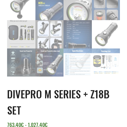
DIVEPRO M SERIES + Z18B
SET
Rango de precios: desde 763,40€ hasta
763,40
€
-
1.027,40
€