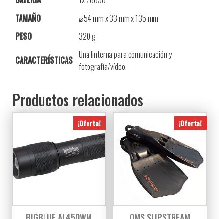
TAMAÑO
⌀54 mm x 33 mm x 135 mm
PESO
320 g
Una linterna para comunicación y
CARACTERÍSTICAS
fotografía/vídeo.
Productos relacionados
¡Oferta!
¡Oferta!
BIGBLUE AL450WM
OMS SLIPSTREAM