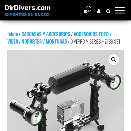
DirDivers.com
0
EXPERTOS EN BUCEO
Inicio
/
CARCASAS Y ACCESORIOS
/
ACCESORIOS FOTO /
VIDEO
/
SOPORTES / MONTURAS
/ DIVEPRO M SERIES + Z18B SET