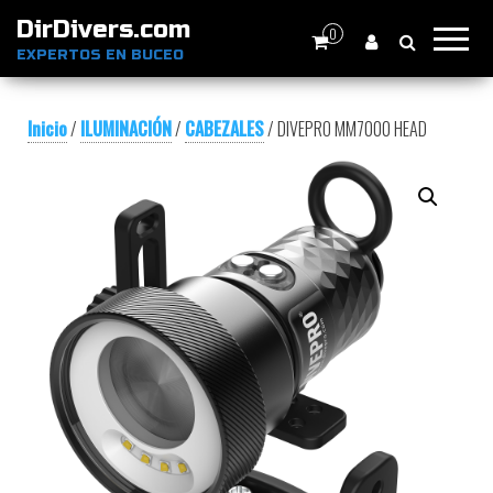
DirDivers.com
0
EXPERTOS EN BUCEO
Inicio
/
ILUMINACIÓN
/
CABEZALES
/ DIVEPRO MM7000 HEAD