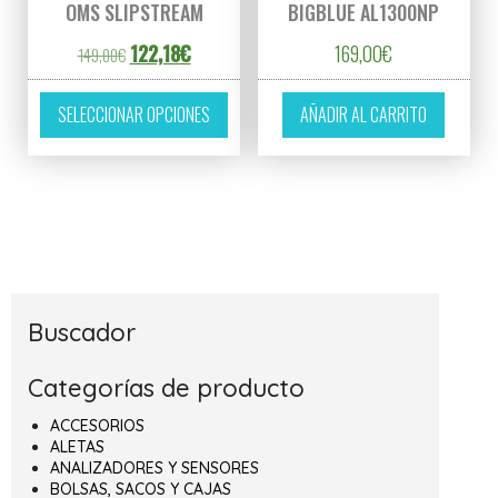
OMS SLIPSTREAM
BIGBLUE AL1300NP
El precio original era: 149,00€.
El precio actual es: 122,18€.
122,18
€
169,00
€
149,00
€
Este producto tiene múltiples variantes. L
SELECCIONAR OPCIONES
AÑADIR AL CARRITO
Buscador
Categorías de producto
ACCESORIOS
ALETAS
ANALIZADORES Y SENSORES
BOLSAS, SACOS Y CAJAS