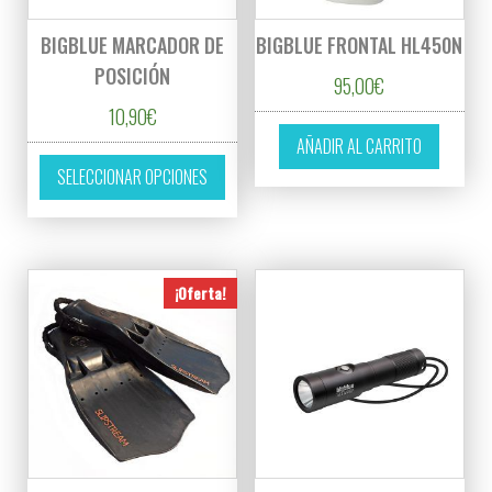
BIGBLUE MARCADOR DE
BIGBLUE FRONTAL HL450N
POSICIÓN
95,00
€
10,90
€
AÑADIR AL CARRITO
Este producto tiene múltiples variantes. L
SELECCIONAR OPCIONES
¡Oferta!