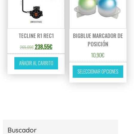
TECLINE R1 REC1
BIGBLUE MARCADOR DE
POSICIÓN
El precio original era: 265,05€.
El precio actual es: 238,55€.
238,55
€
265,05
€
10,90
€
AÑADIR AL CARRITO
Este p
SELECCIONAR OPCIONES
Buscador