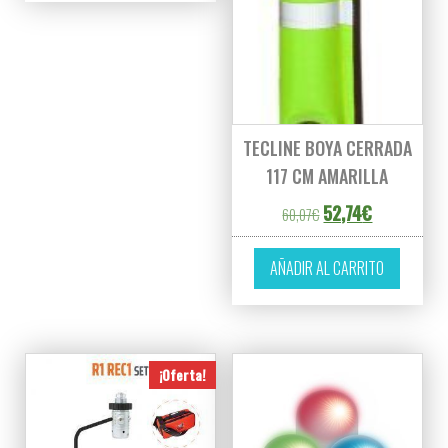
TECLINE BOYA CERRADA
117 CM AMARILLA
El precio original er
El precio act
52,74
€
60,07
€
AÑADIR AL CARRITO
¡Oferta!