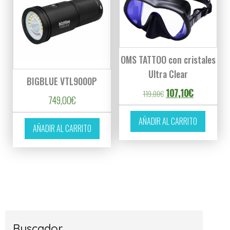
OMS TATTOO con cristales
Ultra Clear
BIGBLUE VTL9000P
El precio original era
El precio ac
107,10
€
119,00
€
749,00
€
AÑADIR AL CARRITO
AÑADIR AL CARRITO
Buscador