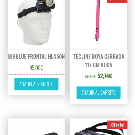
BIGBLUE FRONTAL HL450N
TECLINE BOYA CERRADA
117 CM ROSA
95,00
€
El precio original er
El precio act
52,74
€
60,07
€
AÑADIR AL CARRITO
AÑADIR AL CARRITO
¡Oferta!