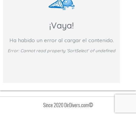
¡Vaya!
Ha habido un error al cargar el contenido.
Error:
Cannot read property 'SortSelect' of undefined
Since 2020 DirDivers.com©
Avisos
Lista
de
valoraciones