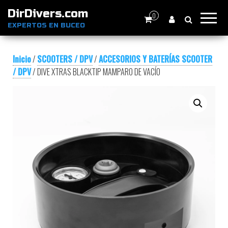
DirDivers.com
0
EXPERTOS EN BUCEO
Inicio
/
SCOOTERS / DPV
/
ACCESORIOS Y BATERÍAS SCOOTER
/ DPV
/ DIVE XTRAS BLACKTIP MAMPARO DE VACÍO