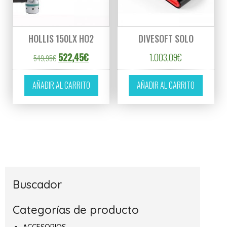
HOLLIS 150LX HO2
DIVESOFT SOLO
El precio original era: 549,95€.
El precio actual es: 522,45€.
522,45
€
1.003,09
€
549,95
€
AÑADIR AL CARRITO
AÑADIR AL CARRITO
Buscador
Categorías de producto
ACCESORIOS