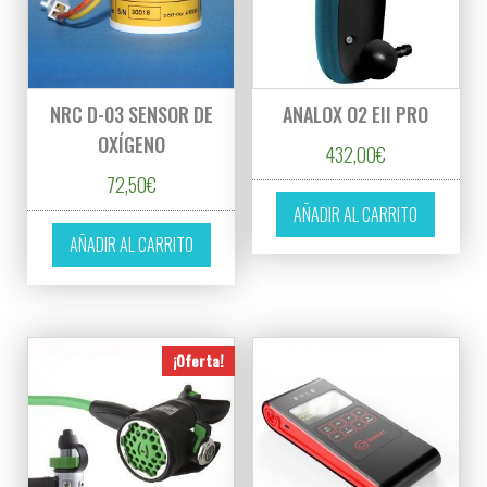
NRC D-03 SENSOR DE
ANALOX O2 EII PRO
OXÍGENO
432,00
€
72,50
€
AÑADIR AL CARRITO
AÑADIR AL CARRITO
¡Oferta!