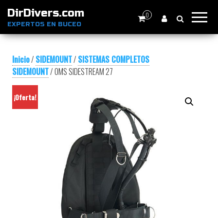
DirDivers.com
0
EXPERTOS EN BUCEO
Inicio
/
SIDEMOUNT
/
SISTEMAS COMPLETOS
SIDEMOUNT
/ OMS SIDESTREAM 27
¡Oferta!