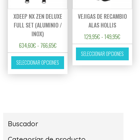
XDEEP NX ZEN DELUXE
VEJIGAS DE RECAMBIO
FULL SET (ALUMINIO /
ALAS HOLLIS
INOX)
Rango de 
129,95
€
-
149,95
€
Rango de precios: desde 634,60€ hasta 76
634,60
€
-
766,65
€
Este p
SELECCIONAR OPCIONES
Este producto tiene múltiples variantes. L
SELECCIONAR OPCIONES
Buscador
Categorías de producto