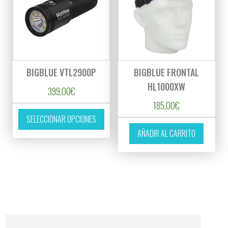
BIGBLUE VTL2900P
BIGBLUE FRONTAL
HL1000XW
399,00
€
185,00
€
Este producto tiene múltiples variantes. L
SELECCIONAR OPCIONES
AÑADIR AL CARRITO