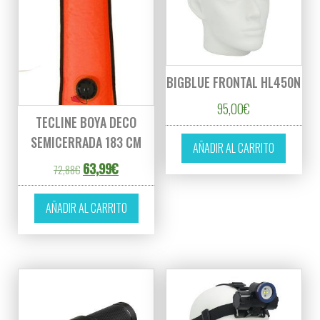
BIGBLUE FRONTAL HL450N
95,00
€
TECLINE BOYA DECO
SEMICERRADA 183 CM
AÑADIR AL CARRITO
El precio original era: 72,88€.
El precio actual es: 63,99€.
63,99
€
72,88
€
AÑADIR AL CARRITO