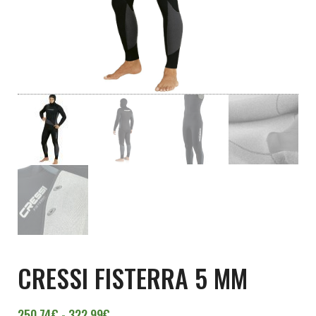
CRESSI FISTERRA 5 MM
Rango de precios: desde 250,74€ hasta 
250,74
€
-
322,99
€