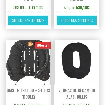
Rango de precios: desde 998,10€ hasta 1.
El precio original er
El precio a
998,10
€
-
1.007,10
€
539,10
€
599,00
€
Este producto tiene múltiples variantes. L
Este p
SELECCIONAR OPCIONES
SELECCIONAR OPCIONES
¡Oferta!
OMS TRIESTE 60 – 94 LBS
VEJIGAS DE RECAMBIO
(DOBLE)
ALAS HOLLIS