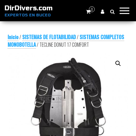
DirDivers.com
0
EXPERTOS EN BUCEO
Inicio
/
SISTEMAS DE FLOTABILIDAD
/
SISTEMAS COMPLETOS
MONOBOTELLA
/ TECLINE DONUT 17 COMFORT