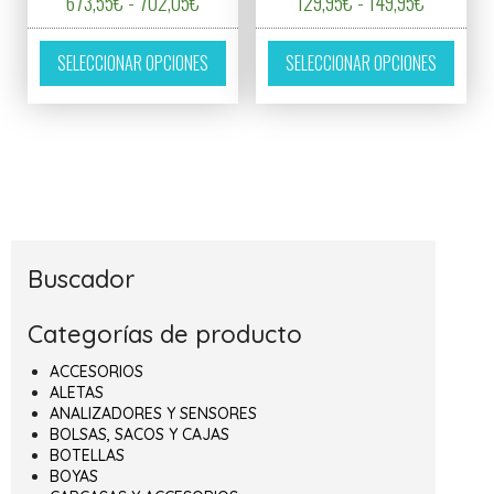
Rango de precios: desde 673,55€ hasta 70
Rango de 
673,55
€
-
702,05
€
129,95
€
-
149,95
€
Este producto tiene múltiples variantes. L
Este p
SELECCIONAR OPCIONES
SELECCIONAR OPCIONES
Buscador
Categorías de producto
ACCESORIOS
ALETAS
ANALIZADORES Y SENSORES
BOLSAS, SACOS Y CAJAS
BOTELLAS
BOYAS