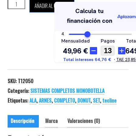
TECLINE DONUT 17 COMFORT cantidad
AÑADIR AL CARRITO
SKU:
T12050
Categoría:
SISTEMAS COMPLETOS MONOBOTELLA
Etiquetas:
ALA
,
ARNES
,
COMPLETO
,
DONUT
,
SET
,
tecline
Descripción
Marca
Valoraciones (0)